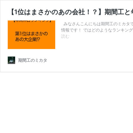
【1位はまさかのあの会社！？】期間工と
みなさんこんにちは期間工のミカタで
情報です！ ではどのようなランキン
【1
読む
位
は
ま
期間工のミカタ
さ
か
の
あ
の
会
社！？】
期
間
工
と
年