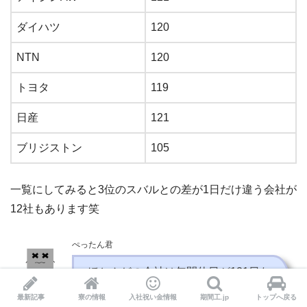
ダイハツ
120
NTN
120
トヨタ
119
日産
121
ブリジストン
105
一覧にしてみると3位のスバルとの差が1日だけ違う会社が
12社もあります笑
ぺったん君
ほとんどの会社は年間休日が121日な
んだ！
最新記事
寮の情報
入社祝い金情報
期間工.jp
トップへ戻る