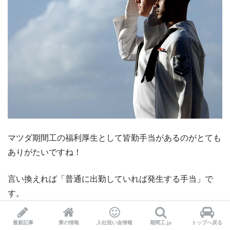
マツダ期間工の福利厚生として皆勤手当があるのがとても
ありがたいですね！
言い換えれば「普通に出勤していれば発生する手当」で
す。
皆勤手当の支給条件として、月の出勤率が100%の場合支
最新記事
寮の情報
入社祝い金情報
期間工.jp
トップへ戻る