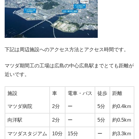
下記は周辺施設へのアクセス方法とアクセス時間です。
マツダ期間工の工場は広島の中心広島駅までとても距離が
近いです。
施設
車
電車・バス
徒歩
距離
マツダ病院
2分
ー
5分
約0.4kｍ
向洋駅
2分
ー
5分
約0.5kｍ
マツダスタジアム
10分
15分
ー
約3.3kｍ