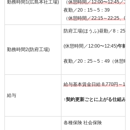
勤務時間1(広島本社工場)
（
休憩時間／12:00〜12:45／10:0
夜勤／20：15～5：39
（
休憩時間／22:15～22:25、0:15
防府工場(ほうふ)昼勤／8：25～
(休憩時間／12:00〜12:45)
午前
勤務時間2(防府工場)
夜勤／20：25～5：49（休憩時間／0
給与基本賃金日給 8,770円～10,
給与
↑契約更新ごとに上がる仕組み
各種保険 社会保険