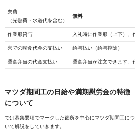
割増金
割増率：（時間外
寮費
無料
特定時間割増
朝5：00～7：2
（光熱費・水道代を含む）
赴任旅費／
作業服貸与
入礼時に作業服（上下）、作
初回にて支給(
引越し費用
寮での喫食代金の支払い
給与払い（給与控除）
帰任旅費
契約満了者のみ
昼食弁当の代金支払い
昼食弁当が注文できます。代
マツダ期間工の日給や満期慰労金の特徴
について
では募集要項でマークした箇所を中心にマツダ期間工につ
いて解説をしていきます。