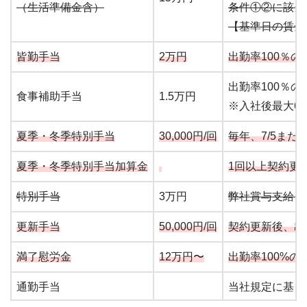
（生活準備金含）
条件①②に該当
【基準日の賃金
皆勤手当
2万円
出勤率100％
出勤率100％
食事補助手当
1.5万円
※入社後最大6
夏季・冬季特別手当
30,000円/回
毎年、7/5また
夏季・冬季特別手当加算金
1回以上契約更
特別手当
3万円
弊社賞与支給
更新手当
50,000円/回
契約更新後、出
満了慰労金
12万円〜
出勤率100%
通勤手当
当社規定に基き