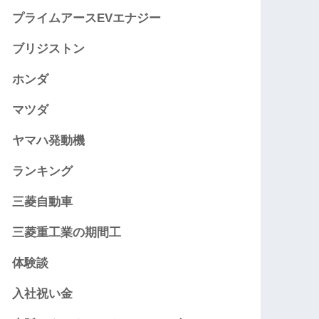
プライムアースEVエナジー
ブリジストン
ホンダ
マツダ
ヤマハ発動機
ランキング
三菱自動車
三菱重工業の期間工
体験談
入社祝い金