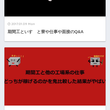
2017.01.09 Mon
期間工といすゞと寮や仕事や面接のQ&A