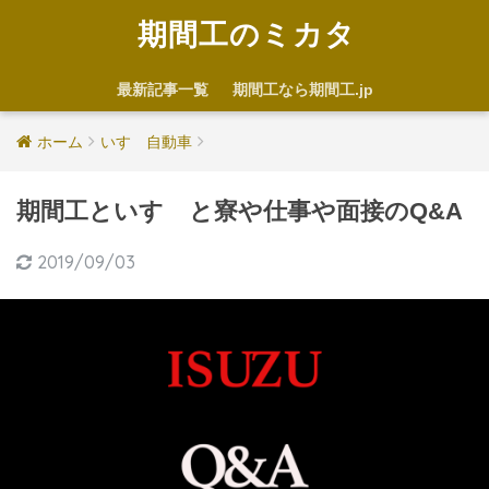
期間工のミカタ
最新記事一覧
期間工なら期間工.jp
ホーム
いすゞ自動車
期間工といすゞと寮や仕事や面接のQ&A
2019/09/03