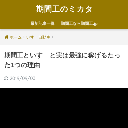
期間工のミカタ
最新記事一覧
期間工なら期間工.jp
ホーム
いすゞ自動車
期間工といすゞと実は最強に稼げるたっ
た1つの理由
2019/09/03