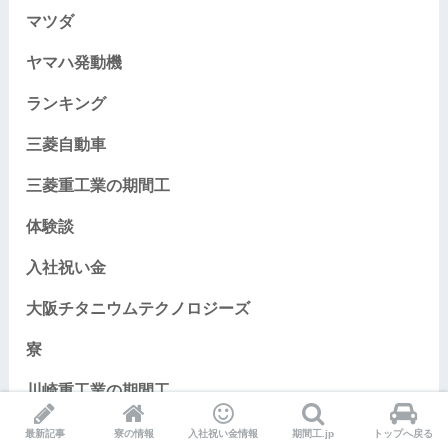
マツダ
ヤマハ発動機
ランキング
三菱自動車
三菱重工業の期間工
体験談
入社祝い金
大阪チタニウムテクノロジーズ
寮
川崎重工業の期間工
日本ガイシ
最新記事
寮の情報
入社祝い金情報
期間工.jp
トップへ戻る