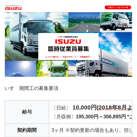
いすゞ期間工の募集要項
10,000円(
2018年8月よ
〔日給〕
給与
〔月収例〕
195,300円～306,895円 *
こ
契約期間
3ヶ月 ※契約更新の場合もあり。但し