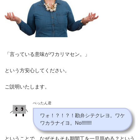
「言っている意味がワカリマセン。」
という方安心してください。
ご説明いたします。
ぺったん君
ワォ！？！？！勘弁シテクレヨ。ワケ
ワカラナイヨ。No!!!!!!!!
ということで、なぜそもそも期間工を一旦辞める？という