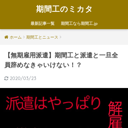
期間工のミカタ
最新記事一覧
期間工なら期間工.jp
ホーム
期間工とニュース
【無期雇用派遣】期間工と派遣と一旦全
員辞めなきゃいけない！？
2020/03/23