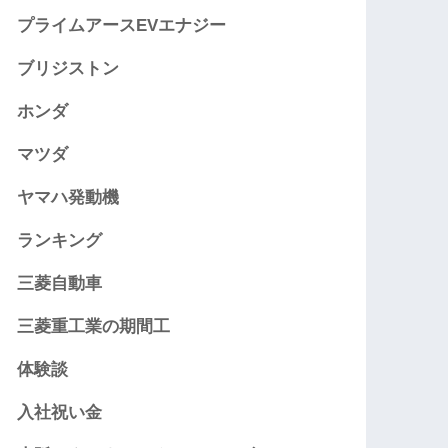
プライムアースEVエナジー
ブリジストン
ホンダ
マツダ
ヤマハ発動機
ランキング
三菱自動車
三菱重工業の期間工
体験談
入社祝い金