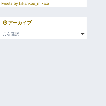
Tweets by kikankou_mikata
アーカイブ