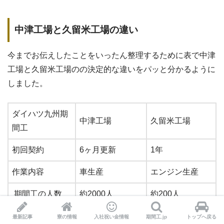
中津工場と久留米工場の違い
今までお伝えしたことをいったん整理するために表で中津
工場と久留米工場のの決定的な違いをパッと分かるように
しました。
ダイハツ九州期
中津工場
久留米工場
間工
初回契約
6ヶ月更新
1年
作業内容
車生産
エンジン生産
期間工の人数
約2000人
約200人
最新記事
寮の情報
入社祝い金情報
期間工.jp
トップへ戻る