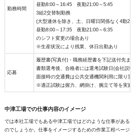
昼勤8:00～16:45 夜勤21:00～5:45
勤務時間
3組2交替制勤務
(大型連休を除き、土、日曜日関係なく4勤2休
昼勤8:00～17:35 夜勤21:00～6:35
のシフト変更の場合あり
※生産状況により残業、休日出勤あり
履歴書(写真付)・職務経歴書を下記送付先ま
書類選考後、合格者には選考試験日(会社説明
応募
面接時の交通費は公共交通機関利用に限り実
※適正試験は握力、網掛け、腕立て等を実施
中津工場での仕事内容のイメージ
では本社工場でもある中津工場ではどのような仕事がある
のでしょうか。仕事をイメージするための作業工程ページ