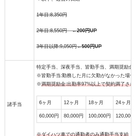
1年目:8,350円
2年目:8,550円
←200円UP
3年目以降:9,050円
←500円UP
特定手当、深夜手当、皆勤手当、満期奨励金
※皆勤手当:勤務した月に欠勤がなかった場合に1
※
満期奨励金:出勤率97%以上で契約満了さ
6ヶ月
12ヶ月
18ヶ月
24ヶ月
諸手当
60,000円
80,000円
100,000円
120,000
※ダイハツ車での通勤者のみ通勤手当支給