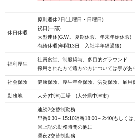
原則週休2日(土曜日・日曜日)
祝日(一部)
休日休暇
大型連休(G.W.、夏期休暇、年末年始休暇)
有給休暇(年間13日 入社半年経過後)
社員食堂、制服貸与、多目的グラウンド
福利厚生
採用された方で遠方の方については寮がありま
社会保険
健康保険、厚生年金保険、労災保険、雇用保
勤務地
大分(中津)工場 (大分県中津市)
連続2交替制勤務
早番6:30～15:10遅番18:00～2:40(もしくは、16
※上記の勤務時間の他に
昼夜2交替制勤務