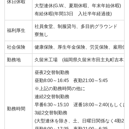
休日休暇
大型連休(G.W.、夏期休暇、年末年始休暇)
有給休暇(年間13日 入社半年経過後)
社員食堂、制服貸与、多目的グラウンド
福利厚生
寮無し
社会保険
健康保険、厚生年金保険、労災保険、雇用保
勤務地
久留米工場 (福岡県久留米市田主丸町吉本1番
昼夜2交替制勤務
昼勤8:00～16:45 夜勤21:00～5:45
※上記の勤務時間の他に
連続2交替制勤務
早番6:30～15:10 遅番18:00～2:40(もしくは、
勤務時間
3組2交替制勤務
(大型連休を除き、土、日曜日関係なく4勤2休
昼勤8:00～17:35 夜勤21:00～6:35