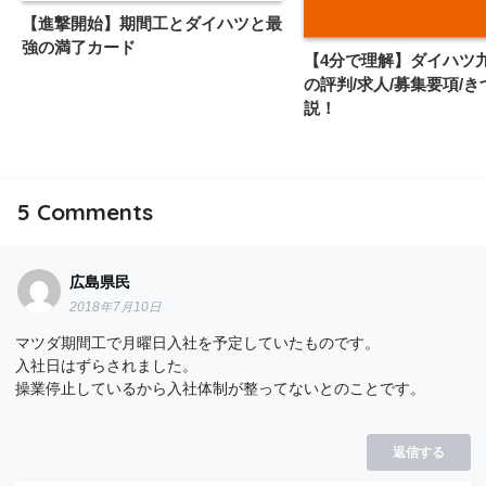
【進撃開始】期間工とダイハツと最
強の満了カード
【4分で理解】ダイハツ
の評判/求人/募集要項/
説！
5
Comments
広島県民
2018年7月10日
マツダ期間工で月曜日入社を予定していたものです。
入社日はずらされました。
操業停止しているから入社体制が整ってないとのことです。
返信する