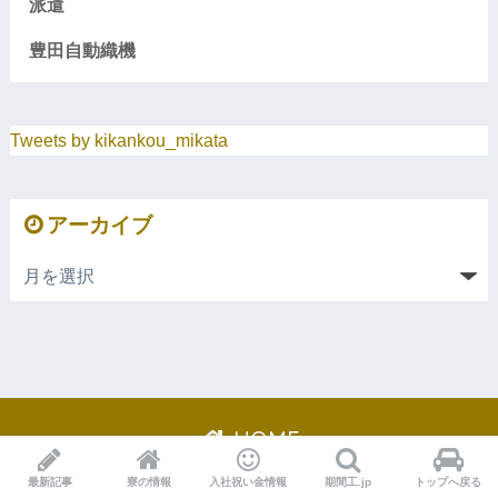
派遣
豊田自動織機
Tweets by kikankou_mikata
アーカイブ
HOME
プライバシーポリシー
最新記事
寮の情報
入社祝い金情報
期間工.jp
トップへ戻る