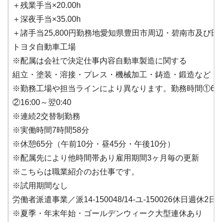
＋残業手当×20.00h
＋深夜手当×35.00h
＋諸手当25,800円勤務地愛知県豊田市周辺・碧南市及び田
トヨタ自動車工場
※配属は会社で決定仕事内容自動車製造に関する
組立・塗装・溶接・プレス・機械加工・鋳造・鍛造など
※勤務工場や担当ラインにより異なります。勤務時間①6:25～
②16:00～翌0:40
※連続2交替制勤務
※実働時間7時間58分
※休憩65分（午前10分・昼45分・午後10分）
※配属先により他時間帯あり雇用期間3ヶ月毎の更新
※こちらは職業紹介のお仕事です。
※試用期間なし
労働者派遣事業／派14-150048/14-ユ-150026休日週休
※夏季・年末年始・ゴールデンウィーク大型連休あり