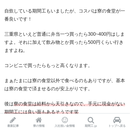
自炊している期間工もいましたが、コスパは寮の食堂が一
番良いです！
三重県といえど普通に弁当一つ買ったら300~400円はしま
すよ。それに加えて飲み物とか買ったら500円くらい行き
ますよね。
コンビニで買ったらもっと高くなります。
まぁたまには寮の食堂以外で食べるのもありですが、基本
は寮の食堂で済ませるのが安上がりです。
後は
寮の食堂は給料から天引きなので、手元に現金がない
期間工には良い面もあるそうです笑
最新記事
寮の情報
入社祝い金情報
期間工.jp
トップへ戻る
またホンダ期間工の寮について全般を知りたい方はこちら