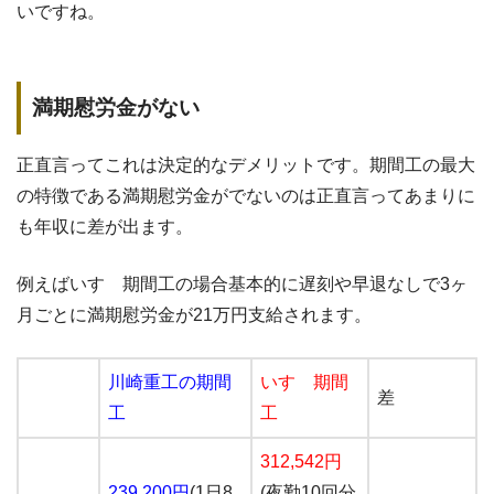
いですね。
満期慰労金がない
正直言ってこれは決定的なデメリットです。期間工の最大
の特徴である満期慰労金がでないのは正直言ってあまりに
も年収に差が出ます。
例えばいすゞ期間工の場合基本的に遅刻や早退なしで3ヶ
月ごとに満期慰労金が21万円支給されます。
川崎重工の期間
いすゞ期間
差
工
工
312,542円
239,200円
(1日8
(夜勤10回分