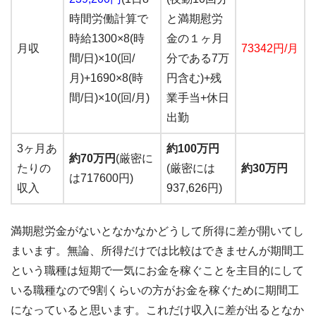
時間労働計算で
と満期慰労
時給1300×8(時
金の１ヶ月
月収
73342円/月
間/日)×10(回/
分である7万
月)+1690×8(時
円含む)+残
間/日)×10(回/月)
業手当+休日
出勤
3ヶ月あ
約100万円
約70万円
(厳密に
たりの
(厳密には
約30万円
は717600円)
収入
937,626円)
満期慰労金がないとなかなかどうして所得に差が開いてし
まいます。無論、所得だけでは比較はできませんが期間工
という職種は短期で一気にお金を稼ぐことを主目的にして
いる職種なので9割くらいの方がお金を稼ぐために期間工
になっていると思います。これだけ収入に差が出るとなか