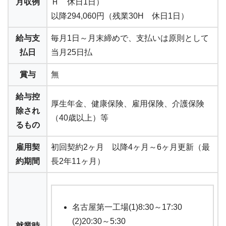
月収例
Ｈ 休日1日）
以降294,060円（残業30H 休日1日）
給与支
毎月1日～月末締めで、支払いは原則として
払日
当月25日払
賞与
無
給与控
厚生年金、健康保険、雇用保険、介護保険
除され
（40歳以上）等
るもの
雇用契
初回契約2ヶ月 以降4ヶ月～6ヶ月更新（最
約期間
長2年11ヶ月）
名古屋第一工場(1)8:30～17:30
(2)20:30～5:30
就業時