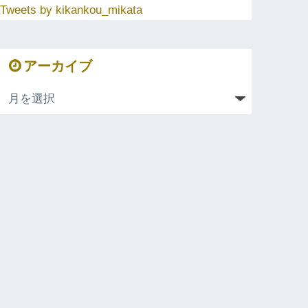
Tweets by kikankou_mikata
アーカイブ