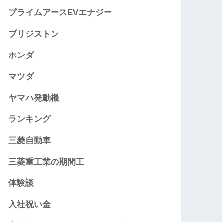
プライムアースEVエナジー
ブリジストン
ホンダ
マツダ
ヤマハ発動機
ランキング
三菱自動車
三菱重工業の期間工
体験談
入社祝い金