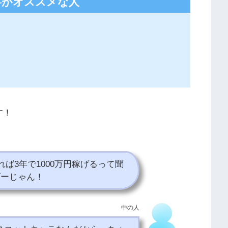
事がオススメな人
す！
れば3年で1000万円稼げるって聞
げーじゃん！
中の人