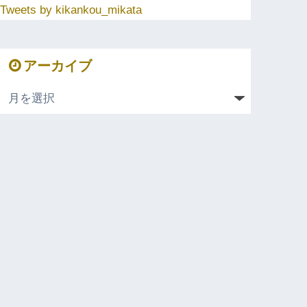
Tweets by kikankou_mikata
アーカイブ