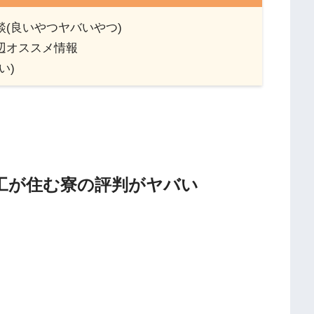
談(良いやつヤバいやつ)
辺オススメ情報
い)
！
工が住む寮の評判がヤバい