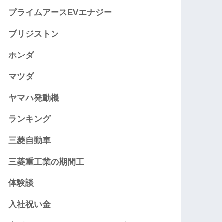
プライムアースEVエナジー
ブリジストン
ホンダ
マツダ
ヤマハ発動機
ランキング
三菱自動車
三菱重工業の期間工
体験談
入社祝い金