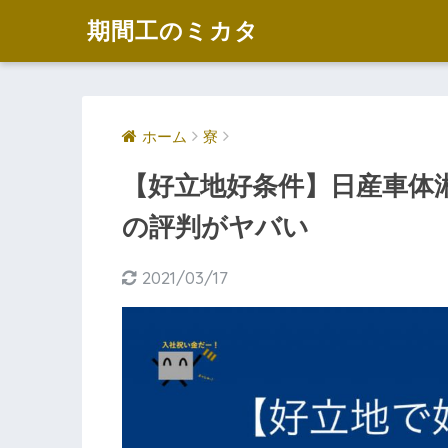
期間工のミカタ
ホーム
寮
【好立地好条件】日産車体
の評判がヤバい
2021/03/17