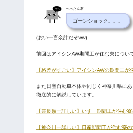
ぺったん君
ゴーンショック。。。
(おい一言余計だぞww)
前回はアイシンAW期間工が住む寮につい
【格差がすごい】アイシン
AW
の期間工が
また日産自動車本体や同じく神奈川県にあ
徹底的に解説しています。
【霊長類一詳しい】いすゞ期間工が住む寮
【神奈川一詳しい】日産期間工が住む寮の