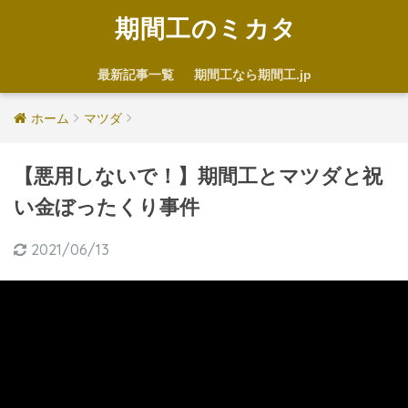
期間工のミカタ
最新記事一覧
期間工なら期間工.jp
ホーム
マツダ
【悪用しないで！】期間工とマツダと祝
い金ぼったくり事件
2021/06/13