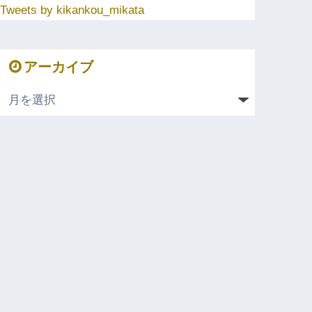
Tweets by kikankou_mikata
アーカイブ