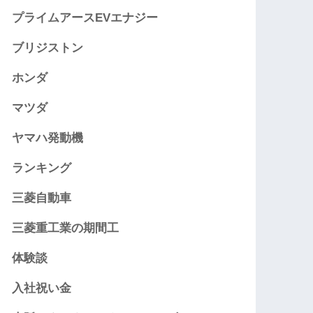
プライムアースEVエナジー
ブリジストン
ホンダ
マツダ
ヤマハ発動機
ランキング
三菱自動車
三菱重工業の期間工
体験談
入社祝い金