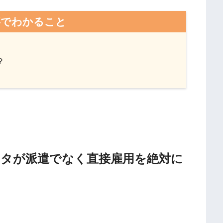
事でわかること
？
！
カタが派遣でなく直接雇用を絶対に